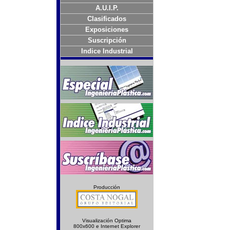
A.U.I.P.
Clasificados
Exposiciones
Suscripción
Indice Industrial
Producción
Visualización Optima
800x600 e Internet Explorer