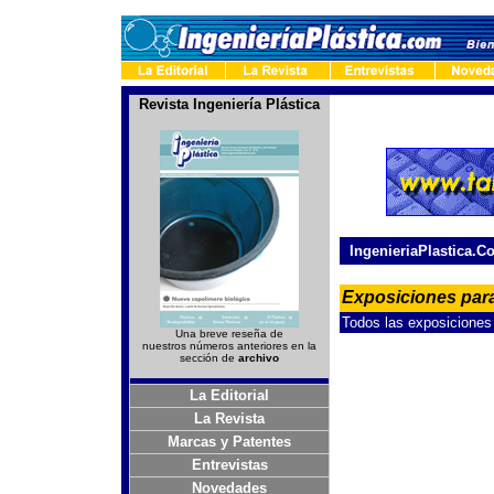
Revista Ingeniería Plástica
-
IngenieriaPlastica.C
Exposiciones para
Todos las exposiciones 
Una breve reseña de
nuestros números anteriores en la
sección de
archivo
La Editorial
La Revista
Marcas y Patentes
Entrevistas
Novedades