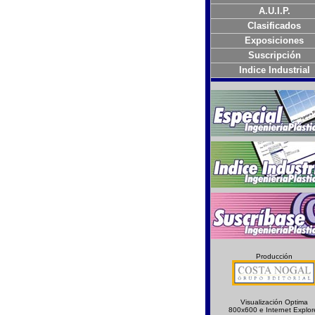
A.U.I.P.
Clasificados
Exposiciones
Suscripción
Indice Industrial
Producción
Visualización Optima
800x600 e Internet Explor