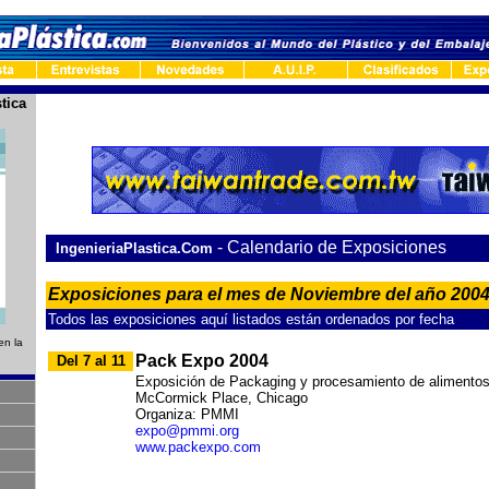
tica
-
- Calendario de Exposiciones
IngenieriaPlastica.Com
Exposiciones para el mes de Noviembre del año 200
Todos las exposiciones aquí listados están ordenados por fecha
en la
Pack Expo 2004
Del 7 al 11
Exposición de Packaging y procesamiento de alimento
McCormick Place, Chicago
Organiza: PMMI
expo@pmmi.org
www.packexpo.com