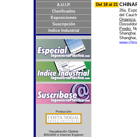
CHINA
Del 18 al 21
A.U.I.P.
26a. Expos
Clasificados
del Cauc
Exposiciones
Organiza:
Suscripción
Düsseldor
Predio:
Nu
Indice Industrial
Shanghai.
Shanghai,
www.china
Producción
Visualización Optima
800x600 e Internet Explorer