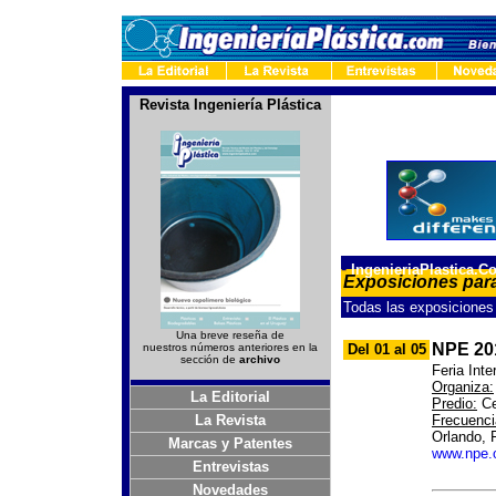
Revista Ingeniería Plástica
-
IngenieriaPlastica.C
Exposiciones para
Todas las exposiciones 
Una breve reseña de
NPE 20
nuestros números anteriores en la
Del 01 al 05
sección de
archivo
Feria Inte
Organiza:
La Editorial
Predio:
Ce
La Revista
Frecuenci
Orlando, 
Marcas y Patentes
www.npe.
Entrevistas
Novedades