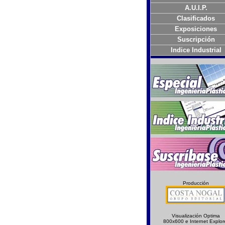
A.U.I.P.
Clasificados
Exposiciones
Suscripción
Indice Industrial
Producción
Visualización Optima
800x600 e Internet Explor