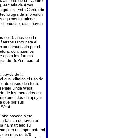
nzamiento de un “Centro
, escuela de Artes
a gráfica. Este Centro de
 tecnología de impresión
s equipos instalados
n el proceso, disminuyen
s de 10 años con la
fuerzos tanto para el
cnica demandada por el
adora, continuamos
es para las futuras
ics de DuPont para el
a través de la
el cual elimina el uso de
nes de gases de efecto
 señaló Linda West,
rte de los mercados en
comprometidos en apoyar
ta que por sus
a West.
l año pasado siete
su fábrica de rayón en
ñía ha marcado su
cumplen un importante rol
na con más de 670