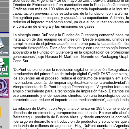
Buenos Aires, Argentina – 16 de mayo de 2007. DuPont anunció el la
Técnico de Entrenamiento” en asociación con la Fundación Gutenberg
Gráficas con más de 100 años de trayectoria impulsando a la industri
capacitación proveerá a los estudiantes de la fundación con la última
flexográfica para empaques, y ayudará a su capacitación. Además, lo
reducen el impacto medioambiental, ya que al no utilizar solventes e
el consumo de energía y las emisiones de gases.
La sinergia entre DuPont y la Fundación Gutenberg comenzó hace má
instalación de dos equipos de impresión. “Desde entonces, unimos es
cumplimiento de objetivos académicos como para la capacitación té
mercado flexográfico. Diez años después y con una tecnología innov
apoyando a la Fundación Gutenberg en la capacitación de profesional
generaciones”, dijo Horacio N. Martínez, Gerente de Packaging Graph
Cono Sur.
“DuPont es pionero por la revolución digital en impresión flexográfica 
introducción del primer flujo de trabajo digital Cyrel® FAST completo, 
los solventes en el proceso, reduce el consumo de energía y emisio
invernadero, además de mejorar significativamente la productividad”,
Vicepresidenta de DuPont Imaging Technologies. “Argentina forma pa
amplio crecimiento para la tecnología de impresión flexo. Estamos 
ese crecimiento y el de nuestros clientes, con una tecnología de pun
características reduce el impacto en el medioambiente”, agregó Lind
La relación de DuPont con Argentina comenzó en 1937, cumpliendo e
décadas de crecimiento y compromiso con el país. En ese año abrió 
Berazategui, provincia de Buenos Aires, y desde entonces la compa
liderazgo en desarrollo e introducción de productos y soluciones que 
en la vida de millones de argentinos. Hoy, DuPont cuenta en Argenti
er