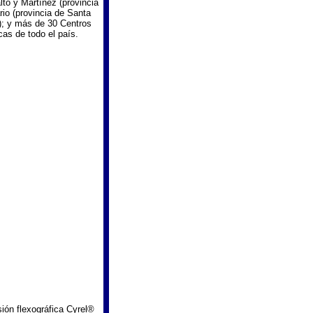
to y Martínez (provincia
io (provincia de Santa
); y más de 30 Centros
cas de todo el país.
ión flexográfica Cyrel®