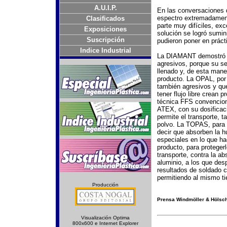
A.U.I.P.
En las conversaciones d
espectro extremadamente
Clasificados
parte muy difíciles, ex
Exposiciones
solución se logró sum
Suscripción
pudieron poner en prácti
Indice Industrial
La DIAMANT demostró s
agresivos, porque su s
llenado y, de esta mane
producto. La OPAL, por 
también agresivos y que
tener flujo libre crean
técnica FFS convenciona
ATEX, con su dosificació
permite el transporte, 
polvo. La TOPAS, para t
decir que absorben la h
especiales en lo que ha
producto, para proteger
transporte, contra la 
aluminio, a los que des
resultados de soldado c
permitiendo al mismo ti
Producción
Prensa Windmöller & Hölsc
Visualización Optima
800x600 e Internet Explorer