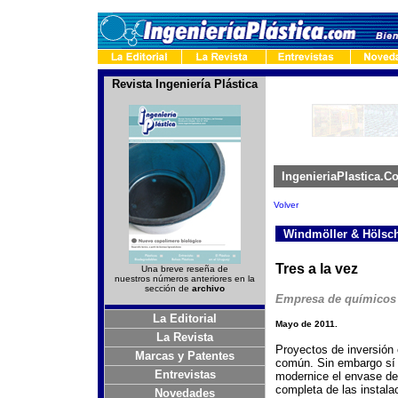
Revista Ingeniería Plástica
-
IngenieriaPlastica.C
Volver
-
Windmöller & Hölsc
Tres a la vez
Una breve reseña de
nuestros números anteriores en la
sección de
archivo
Empresa de químicos 
La Editorial
Mayo de 2011.
La Revista
Proyectos de inversión 
Marcas y Patentes
común. Sin embargo sí
Entrevistas
modernice el envase de 
completa de las insta
Novedades