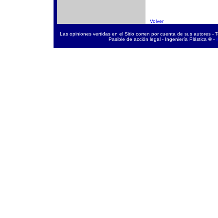
Volver
Las opiniones vertidas en el Sitio corren por cuenta de sus autores - 
Pasible de acción legal - Ingeniería Plástica ® -