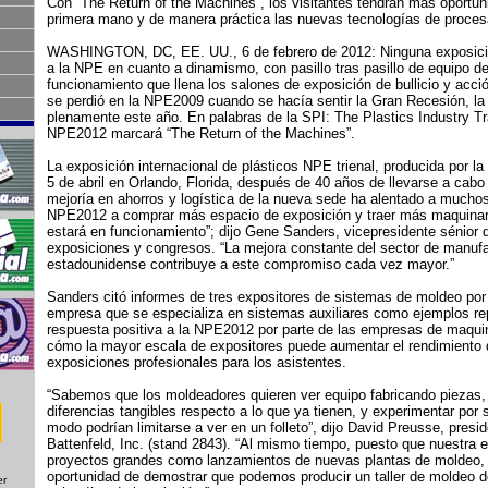
Con “The Return of the Machines”, los visitantes tendrán más oportu
primera mano y de manera práctica las nuevas tecnologías de proces
WASHINGTON, DC, EE. UU., 6 de febrero de 2012: Ninguna exposició
a la NPE en cuanto a dinamismo, con pasillo tras pasillo de equipo de
funcionamiento que llena los salones de exposición de bullicio y acci
se perdió en la NPE2009 cuando se hacía sentir la Gran Recesión, la
plenamente este año. En palabras de la SPI: The Plastics Industry Tr
NPE2012 marcará “The Return of the Machines”.
La exposición internacional de plásticos NPE trienal, producida por la 
5 de abril en Orlando, Florida, después de 40 años de llevarse a cabo
mejoría en ahorros y logística de la nueva sede ha alentado a muchos
NPE2012 a comprar más espacio de exposición y traer más maquinari
estará en funcionamiento”; dijo Gene Sanders, vicepresidente sénior 
exposiciones y congresos. “La mejora constante del sector de manuf
estadounidense contribuye a este compromiso cada vez mayor.”
Sanders citó informes de tres expositores de sistemas de moldeo por
empresa que se especializa en sistemas auxiliares como ejemplos rep
respuesta positiva a la NPE2012 por parte de las empresas de maquin
cómo la mayor escala de expositores puede aumentar el rendimiento d
exposiciones profesionales para los asistentes.
“Sabemos que los moldeadores quieren ver equipo fabricando piezas, t
diferencias tangibles respecto a lo que ya tienen, y experimentar por
modo podrían limitarse a ver en un folleto”, dijo David Preusse, pres
Battenfeld, Inc. (stand 2843). “Al mismo tiempo, puesto que nuestra
proyectos grandes como lanzamientos de nuevas plantas de moldeo,
oportunidad de demostrar que podemos producir un taller de moldeo d
er