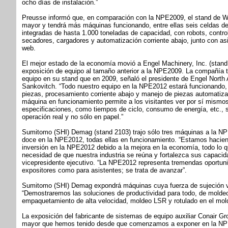
ocho días de instalación.”
Preusse informó que, en comparación con la NPE2009, el stand de W
mayor y tendrá más máquinas funcionando, entre ellas seis celdas d
integradas de hasta 1.000 toneladas de capacidad, con robots, contro
secadores, cargadores y automatización corriente abajo, junto con asi
web.
El mejor estado de la economía movió a Engel Machinery, Inc. (stan
exposición de equipo al tamaño anterior a la NPE2009. La compañía
equipo en su stand que en 2009, señaló el presidente de Engel North
Sankovitch. “Todo nuestro equipo en la NPE2012 estará funcionando, 
piezas, procesamiento corriente abajo y manejo de piezas automatiza
máquina en funcionamiento permite a los visitantes ver por sí mismos
especificaciones, como tiempos de ciclo, consumo de energía, etc., s
operación real y no sólo en papel.”
Sumitomo (SHI) Demag (stand 2103) trajo sólo tres máquinas a la N
doce en la NPE2012, todas ellas en funcionamiento. “Estamos hacie
inversión en la NPE2012 debido a la mejora en la economía, todo lo q
necesidad de que nuestra industria se reúna y fortalezca sus capacida
vicepresidente ejecutivo. “La NPE2012 representa tremendas oportun
expositores como para asistentes; se trata de avanzar”.
Sumitomo (SHI) Demag expondrá máquinas cuya fuerza de sujeción v
“Demostraremos las soluciones de productividad para todo, de moldeo 
empaquetamiento de alta velocidad, moldeo LSR y rotulado en el molde
La exposición del fabricante de sistemas de equipo auxiliar Conair Gr
mayor que hemos tenido desde que comenzamos a exponer en la NPE 