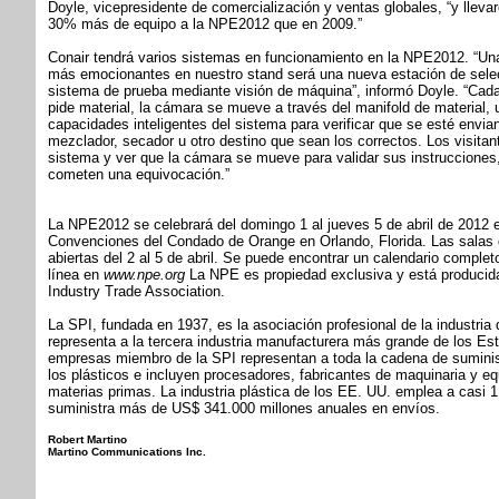
Doyle, vicepresidente de comercialización y ventas globales, “y llev
30% más de equipo a la NPE2012 que en 2009.”
Conair tendrá varios sistemas en funcionamiento en la NPE2012. “Un
más emocionantes en nuestro stand será una nueva estación de selec
sistema de prueba mediante visión de máquina”, informó Doyle. “Cad
pide material, la cámara se mueve a través del manifold de material, 
capacidades inteligentes del sistema para verificar que se esté envia
mezclador, secador u otro destino que sean los correctos. Los visitan
sistema y ver que la cámara se mueve para validar sus instrucciones, 
cometen una equivocación.”
La NPE2012 se celebrará del domingo 1 al jueves 5 de abril de 2012 e
Convenciones del Condado de Orange en Orlando, Florida. Las salas 
abiertas del 2 al 5 de abril. Se puede encontrar un calendario complet
línea en
www.npe.org
La NPE es propiedad exclusiva y está producida
Industry Trade Association.
La SPI, fundada en 1937, es la asociación profesional de la industria 
representa a la tercera industria manufacturera más grande de los Es
empresas miembro de la SPI representan a toda la cadena de suminist
los plásticos e incluyen procesadores, fabricantes de maquinaria y e
materias primas. La industria plástica de los EE. UU. emplea a casi 1
suministra más de US$ 341.000 millones anuales en envíos.
Robert Martino
Martino Communications Inc.