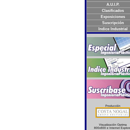
A.U.I.P.
Clasificados
Exposiciones
Suscripción
Indice Industrial
Producción
Visualización Optima
800x600 e Internet Explor