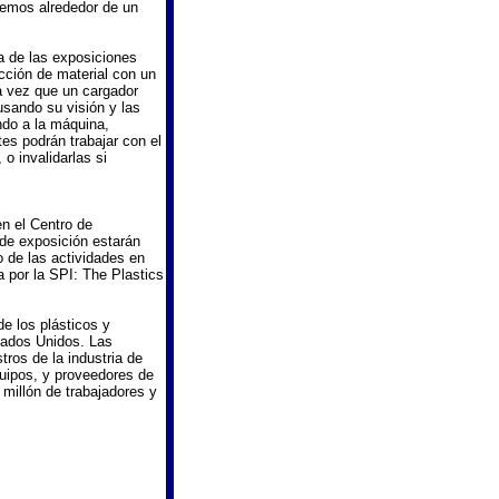
aremos alrededor de un
a de las exposiciones
ción de material con un
a vez que un cargador
usando su visión y las
ndo a la máquina,
tes podrán trabajar con el
o invalidarlas si
n el Centro de
de exposición estarán
o de las actividades en
 por la SPI: The Plastics
de los plásticos y
tados Unidos. Las
ros de la industria de
quipos, y proveedores de
 millón de trabajadores y