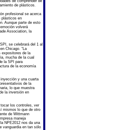
nidades de comprender de
amiento de plásticos.
n profesional se acerca
 plásticos en
ón. Aunque parte de esto
 emoción volverá
ade Association, la
SPI, se celebrará del 1 al
 en Chicago. “La
 expositores de la
a, mucha de la cual
de la SPI para
actura de la economía
 inyección y una cuarta
resentativos de la
aria, lo que muestra
e la inversión en
ocar los controles, ver
 sí mismos lo que de otro
idente de Wittmann
 empresa maneja
 la NPE2012 nos da una
e vanguardia en tan sólo