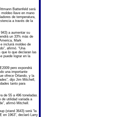
ittmann Battenfeld será
e moldeo llave en mano
ladores de temperatura,
stencia a través de la
d 943) a aumentar su
 tendrá un 33% más de
 America, Mark
e incluirá moldeo de
do”, afirmó. “Una
 que lo que declaran las
e puede lograr en la
PE2009 pero expondrá
ndo una importante
ue ofrece Orlando, y la
des”, dijo Jim Mitchell,
idades tanto para
a de 55 a 496 toneladas.
de utilidad variada a
”, afirmó Mitchell.
oup (stand 3643) será “la
en 1963”, declaró Larry