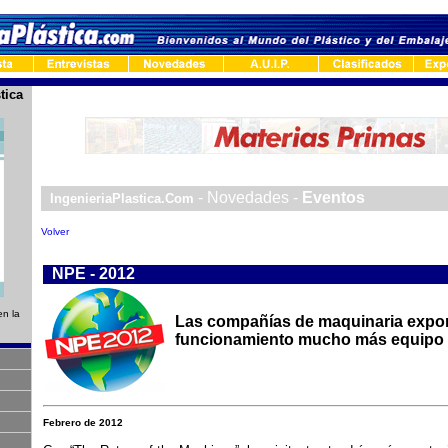
tica
-
- Novedades -
Eventos
IngenieriaPlastica.Com
Volver
-
NPE - 2012
en la
Las compañías de maquinaria expo
funcionamiento mucho más equipo 
Febrero de 2012