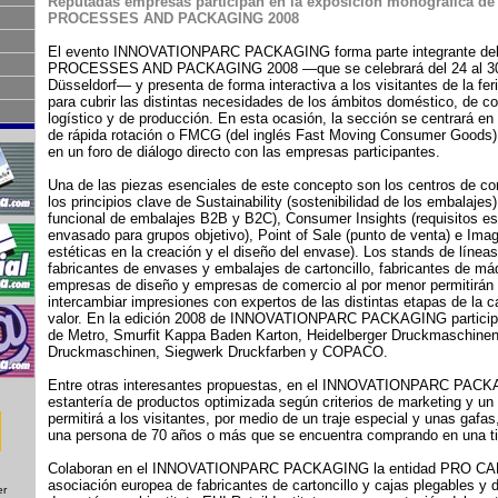
Reputadas empresas participan en la exposición monográfica de 
PROCESSES AND PACKAGING 2008
El evento INNOVATIONPARC PACKAGING forma parte integrante del 
PROCESSES AND PACKAGING 2008 —que se celebrará del 24 al 30 de
Düsseldorf— y presenta de forma interactiva a los visitantes de la fe
para cubrir las distintas necesidades de los ámbitos doméstico, de c
logístico y de producción. En esta ocasión, la sección se centrará e
de rápida rotación o FMCG (del inglés Fast Moving Consumer Goods) 
en un foro de diálogo directo con las empresas participantes.
Una de las piezas esenciales de este concepto son los centros de c
los principios clave de Sustainability (sostenibilidad de los embalaje
funcional de embalajes B2B y B2C), Consumer Insights (requisitos es
envasado para grupos objetivo), Point of Sale (punto de venta) e Imag
estéticas en la creación y el diseño del envase). Los stands de línea
fabricantes de envases y embalajes de cartoncillo, fabricantes de m
empresas de diseño y empresas de comercio al por menor permitirán a
intercambiar impresiones con expertos de las distintas etapas de la 
valor. En la edición 2008 de INNOVATIONPARC PACKAGING participa
de Metro, Smurfit Kappa Baden Karton, Heidelberger Druckmaschine
Druckmaschinen, Siegwerk Druckfarben y COPACO.
Entre otras interesantes propuestas, en el INNOVATIONPARC PACK
estantería de productos optimizada según criterios de marketing y un
permitirá a los visitantes, por medio de un traje especial y unas gafas
una persona de 70 años o más que se encuentra comprando en una t
Colaboran en el INNOVATIONPARC PACKAGING la entidad PRO CAR
asociación europea de fabricantes de cartoncillo y cajas plegables y
er