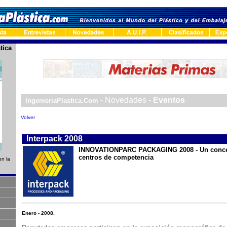
tica
-
- Novedades -
Eventos
IngenieriaPlastica.Com
Volver
-
Interpack 2008
INNOVATIONPARC PACKAGING 2008 - Un concep
centros de competencia
en la
Enero - 2008.