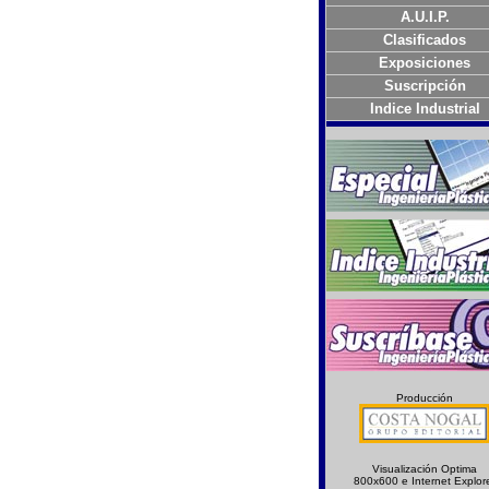
A.U.I.P.
Clasificados
Exposiciones
Suscripción
Indice Industrial
Producción
Visualización Optima
800x600 e Internet Explor