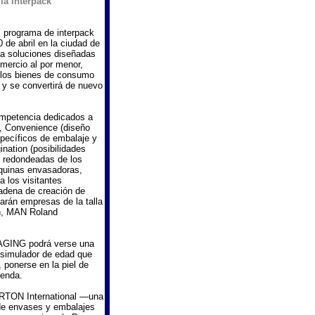
la interpack
programa de interpack
 abril en la ciudad de
ria soluciones diseñadas
omercio al por menor,
n los bienes de consumo
y se convertirá de nuevo
ompetencia dedicados a
s), Convenience (diseño
pecíficos de embalaje y
ination (posibilidades
s redondeadas de los
áquinas envasadoras,
 los visitantes
cadena de creación de
rán empresas de la talla
n, MAN Roland
AGING podrá verse una
 simulador de edad que
, ponerse en la piel de
ienda.
TON International —una
 de envases y embalajes