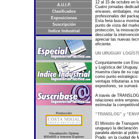
12 al 15 de octubre en l
A.U.I.P.
Cuatro jornadas dedicad
Clasificados
envases, embalajes, mat
profesionales del packa
Exposiciones
Esta feria busca mostrar
Suscripción
punto de vista del mark
protección, la innovació
Indice Industrial
descuidar la intervenci
apreciar las nuevas tec
eficiente.
UN URUGUAY LOGÍSTI
Conjuntamente con Envas
y Logística del Uruguay.
muestra clara de su cap
como punto estratégico d
ventajas tributarias a t
expositores, se sumará 
A través de TRANSLOG s
relaciones entre empres
estimular la competitivid
Producción
“TRANSLOG” y “ENV
El Ministro de Transpor
uruguayo la declaración 
paralela abrirán al públi
Visualización Optima
800x600 e Internet Explorer
Prado, en la ciudad de 