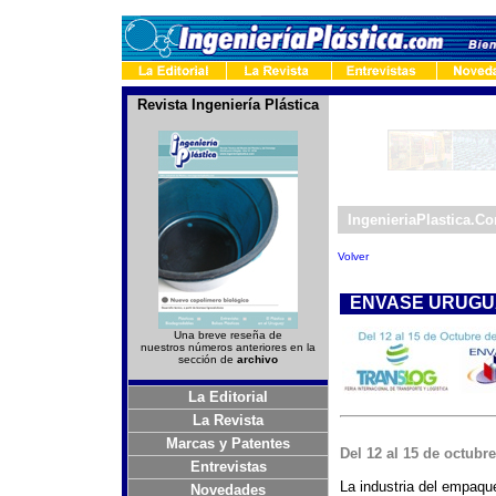
Revista Ingeniería Plástica
-
IngenieriaPlastica.C
Volver
-
ENVASE URUGUA
Una breve reseña de
nuestros números anteriores en la
sección de
archivo
La Editorial
La Revista
Marcas y Patentes
Del 12 al 15 de octubr
Entrevistas
La industria del empaqu
Novedades